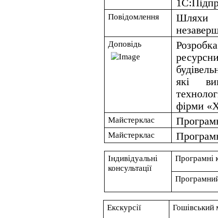
1С:Підпр
Повідомлення
Шляхи 
незаверш
Доповідь
Розробка
ресурсн
будівель
які ви
техноло
фірми «Х
Майстерклас
Програм
Майстерклас
Програмн
Індивідуальні
Програмні к
консультації
Програмний
Екскурсії
Гошівський 