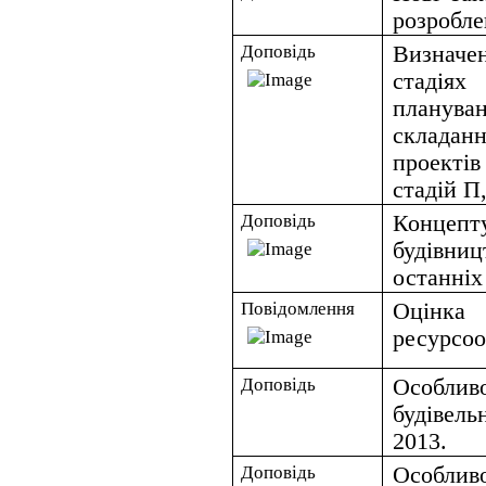
розробле
Доповідь
Визначен
стадіях
планува
складан
проекті
стадій П
Доповідь
Концепту
будівни
останніх
Повідомлення
Оцінка
ресурсоо
Доповідь
Особлив
будівель
2013.
Доповідь
Особлив