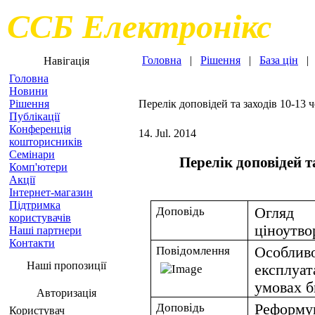
ССБ Електронікс
Головна
|
Рішення
|
База цін
Навігація
Головна
Новини
Рішення
Перелік доповідей та заходів 10-13 
Публікації
Конференція
14. Jul. 2014
кошторисників
Семінари
Перелік доповідей та
Комп'ютери
Акції
Інтернет-магазин
Підтримка
Доповідь
Огляд 
користувачів
ціноутво
Наші партнери
Контакти
Повідомлення
Особлив
Наші пропозиції
експлуа
умовах б
Авторизація
Доповідь
Реформув
Користувач