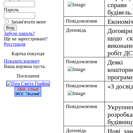
справи 
Пароль
будівель.
Повідомлення
Економіч
Запам'ятати мене
Доповідь
Договірн
Забули пароль?
щодо ск
Ще не зареєстровані?
Реєстрація
виконан
робіт Д
Картка покупця
Показать корзину
Повідомлення
Деякі о
Ваша корзина пуста.
коштори
Посилання
програмн
Повідомлення
«З досві
Повідомлення
Укрупне
розробк
будівниц
Доповідь
Нові зак