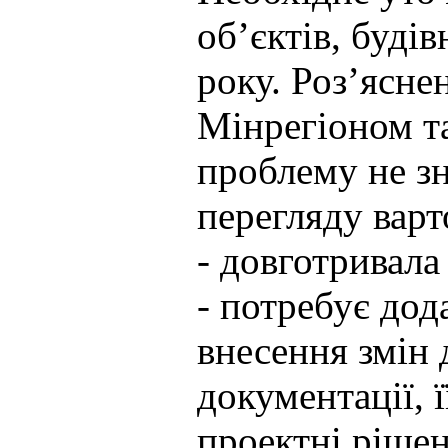
об’єктів, буді
року. Роз’ясне
Мінрегіоном т
проблему не з
перегляду варт
- довготривала
- потребує до
внесення змін
документації, 
проектні ріше