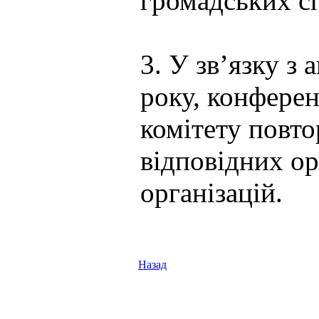
громадських с
3. У зв’язку з
року, конфере
комітету повто
відповідних ор
організацій.
Назад