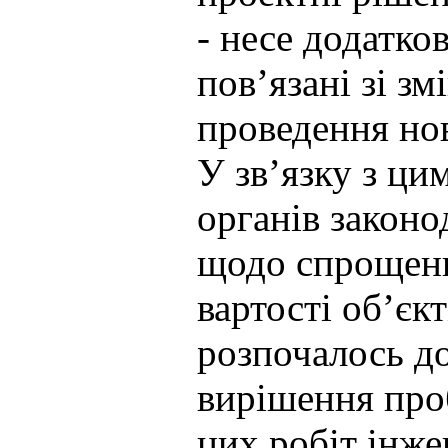
- несе додатко
пов’язані зі з
проведення но
У зв’язку з ци
органів законо
щодо спрощенн
вартості об’єк
розпочалось до
вирішення про
цих робіт інж