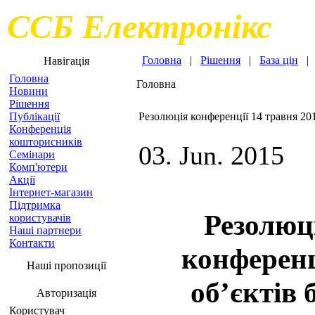
ССБ Електронікс
Головна
|
Рішення
|
База цін
Навігація
Головна
Головна
Новини
Рішення
Публікації
Резолюція конференції 14 травня 20
Конференція
кошторисників
03. Jun. 2015
Семінари
Комп'ютери
Акції
Інтернет-магазин
Підтримка
Резолюц
користувачів
Наші партнери
Контакти
конференц
Наші пропозиції
об’єктів 
Авторизація
Користувач