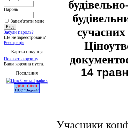
будівельно
Пароль
будівельни
Запам'ятати мене
сучасних 
Забули пароль?
Ще не зареєстровані?
Ціноутв
Реєстрація
Картка покупця
документоо
Показать корзину
Ваша корзина пуста.
14 трав
Посилання
Учасники конфе