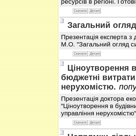
ресурсів в регіоні. Готов
Скачати
Деталі
Загальний огля
Презентація експерта з д
М.О. "Загальний огляд с
Скачати
Деталі
Ціноутворення в 
бюджетні витрати
нерухомістю.
поп
Презентація доктора еко
"Ціноутворення в будівни
управління нерухомістю"
Скачати
Деталі