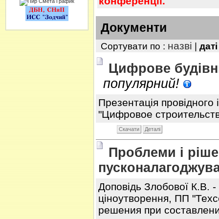
конференції.
Документи
назві
Сортувати по :
|
дат
Цифрове будівни
популярний!
Презентація провідного
"Цифровое строительство
Скачати
Деталі
Проблеми і ріше
пусконалагоджува
Доповідь Злобової К.В. 
ціноутворення, ПП "Техс
решения при составлени