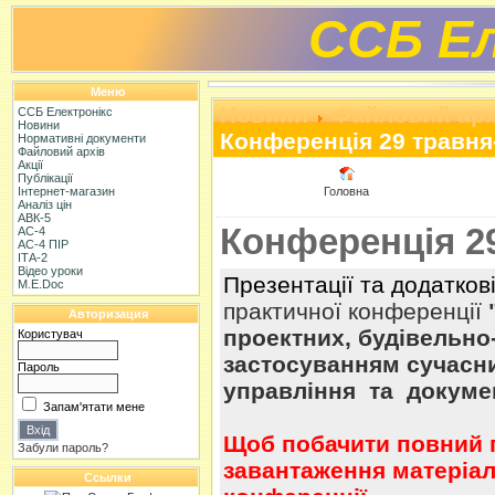
ССБ Ел
Меню
Новини
Файловий арх
ССБ Електронікс
Новини
Конференція 29 травня
Нормативні документи
Файловий архів
Акції
Публікації
Інтернет-магазин
Головна
Аналіз цін
АВК-5
Конференція 29
АС-4
АС-4 ПІР
ІТА-2
Відео уроки
Презентації та додатков
M.E.Doc
практичної конференції
Авторизация
проектних, будівельно
Користувач
застосуванням сучасни
Пароль
управління та докумен
Запам'ятати мене
Щоб побачити повний 
Забули пароль?
завантаження матеріалі
Ссылки