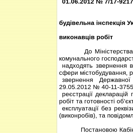
01.06.2012 № 7/17-921
Державн
будівельна інспекція У
Про с
виконавців робіт
До Міністерства регі
комунального господарс
надходять звернення ві
сфери містобудування, 
звернення Державної а
29.05.2012 № 40-11-375
реєстрації декларацій 
робіт та готовності об’єк
експлуатації без реквіз
(виконробів), та повідом
Постановою Кабінету 