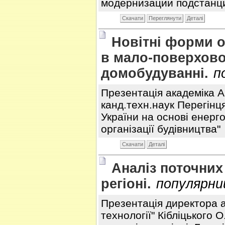
модернизации подстанци
Скачати
Переглянути
Деталі
Новітні форми о
в мало-поверхов
домобудуванні.
п
Презентація академіка А
канд.техн.наук Перегінця
України на основі енерг
організації будівництва"
Скачати
Деталі
Аналіз поточних
регіоні.
популярни
Презентація директора а
технології" Кібліцького 